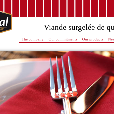
Viande surgelée de qu
The company
Our commitments
Our products
New