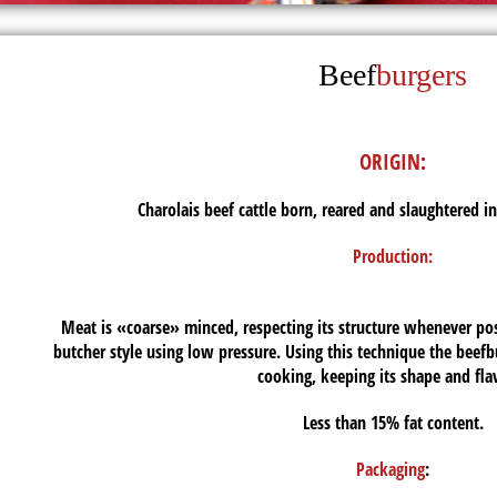
Beef
burgers
ORIGIN
:
Charolais beef cattle born, reared and slaughtered i
Production:
Meat is «coarse» minced, respecting its structure whenever pos
butcher style using low pressure. Using this technique the beefb
cooking, keeping its shape and fla
Less than 15% fat content.
Packaging
: