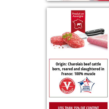
Origin: Charolais beef cattle
born, reared and slaughtered in
France: 100% muscle
LESS THAN 15% FAT CONTENT