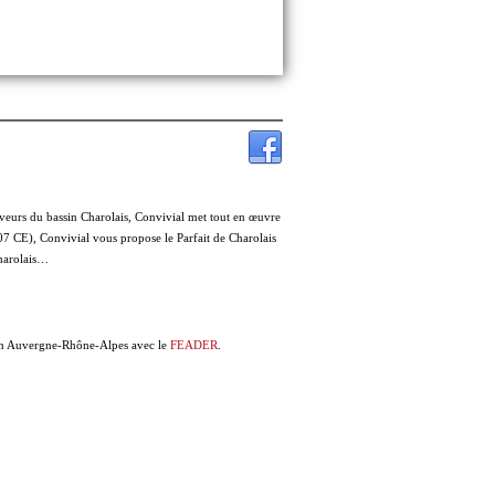
veurs du bassin Charolais, Convivial met tout en œuvre
07 CE), Convivial vous propose le Parfait de Charolais
charolais…
ion Auvergne-Rhône-Alpes avec le
FEADER
.