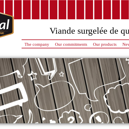
Viande surgelée de qu
The company
Our commitments
Our products
New