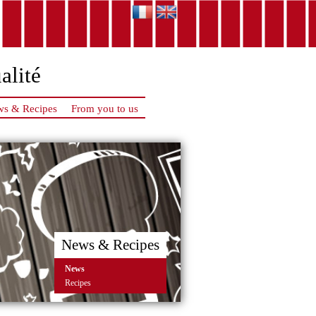
alité
s & Recipes
From you to us
News & Recipes
News
Recipes