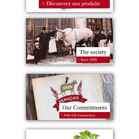
>
Découvrez nos produits
The society
> Since 1989
Our Commitments
> With full transparency