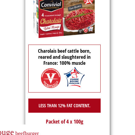
Charolais beef cattle born,
reared and slaughtered in
France: 100% muscle
LESS THAN 12% FAT CONTENT.
Packet of 4 x 100g
ouge
beefburger