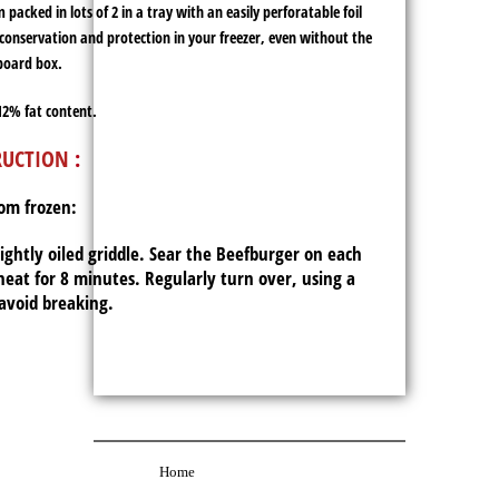
packed in lots of 2 in a tray with an easily perforatable foil
 conservation and protection in your freezer, even without the
board box.
12% fat content.
RUCTION
:
om frozen:
lightly oiled griddle. Sear the Beefburger on each
at for 8 minutes. Regularly turn over, using a
 avoid breaking.
Home