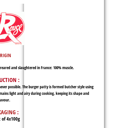
RIGIN
, reared and slaughtered in France: 100% muscle.
UCTION :
ever possible. The burger patty is formed butcher style using
mains light and airy during cooking, keeping its shape and
lavour.
KAGING
:
 of 4x100g