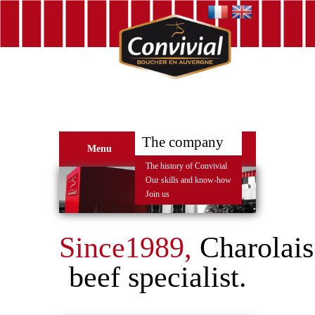
The company
Menu
The history of Convivial
Our skills and know-how
Join us
Since1989,
Charolais
beef specialist.