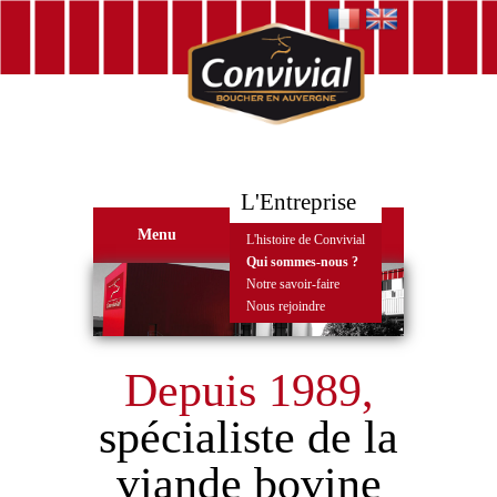
L'Entreprise
Menu
L'histoire de Convivial
Qui sommes-nous ?
Notre savoir-faire
Nous rejoindre
Depuis 1989,
spécialiste de la
viande bovine