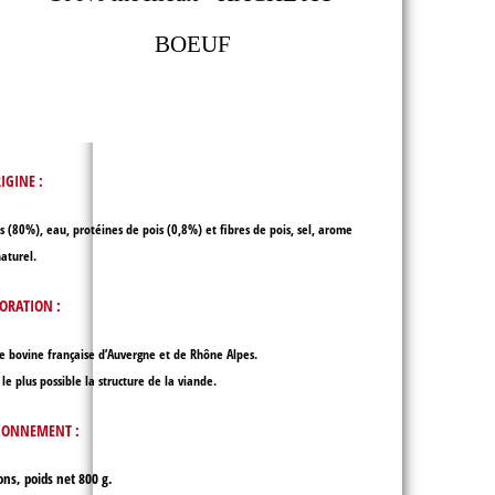
BOEUF
IGINE
:
 (80%), eau, protéines de pois (0,8%) et fibres de pois, sel, arome
aturel.
ORATION :
de bovine française d’Auvergne et de Rhône Alpes.
le plus possible la structure de la viande.
IONNEMENT :
ons, poids net 800 g.