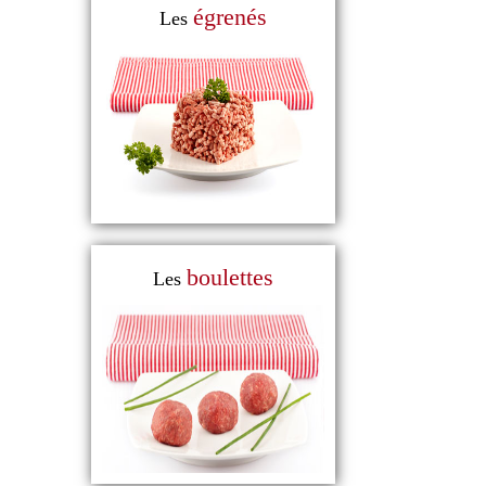
égrenés
Les
boulettes
Les