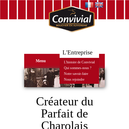
L'Entreprise
Menu
L'histoire de Convivial
Qui sommes-nous ?
Notre savoir-faire
Nous rejoindre
Créateur du
Parfait de
Charolais