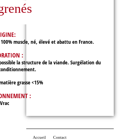
grenés
IGINE:
o 100% muscle, né, élevé et abattu en France.
ORATION :
possible la structure de la viande. Surgélation du
 conditionnement.
matière grasse <15%
ONNEMENT :
Vrac
Accueil
Contact