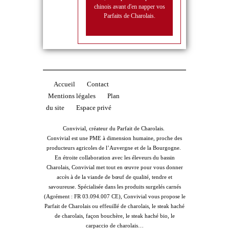
chinois avant d'en napper vos
Parfaits de Charolais.
Accueil
Contact
Mentions légales
Plan
du site
Espace privé
Convivial, créateur du Parfait de Charolais.
Convivial est une PME à dimension humaine, proche des
producteurs agricoles de l’Auvergne et de la Bourgogne.
En étroite collaboration avec les éleveurs du bassin
Charolais, Convivial met tout en œuvre pour vous donner
accès à de la viande de bœuf de qualité, tendre et
savoureuse. Spécialisée dans les produits surgelés carnés
(Agrément : FR 03.094.007 CE), Convivial vous propose le
Parfait de Charolais ou effeuillé de charolais, le steak haché
de charolais, façon bouchère, le steak haché bio, le
carpaccio de charolais…